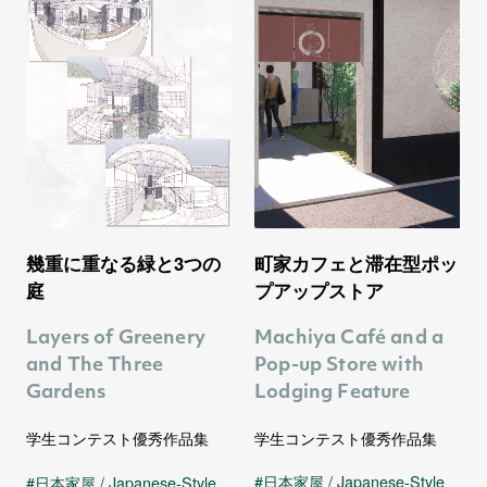
町家カフェと滞在型ポッ
幾重に重なる緑と3つの
プアップストア
庭
Machiya Café and a
Layers of Greenery
Pop-up Store with
and The Three
Lodging Feature
Gardens
学生コンテスト優秀作品集
学生コンテスト優秀作品集
日本家屋 / Japanese-Style
日本家屋 / Japanese-Style