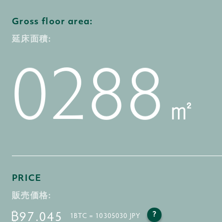
7
7
1
8
6
3
1
Gross floor area:
延床面積:
8
8
2
0
9
7
4
2
㎡
9
9
3
1
8
5
3
PRICE
販売価格:
97.045
1BTC = 10305030 JPY
?