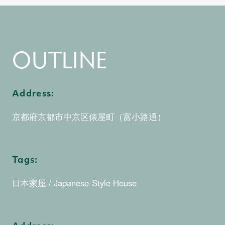
1
1
2
0
OUTLINE
2
2
3
1
Address:
京都府京都市中京区俵屋町（富小路通）
3
3
4
2
Tags:
日本家屋 / Japanese-Style House