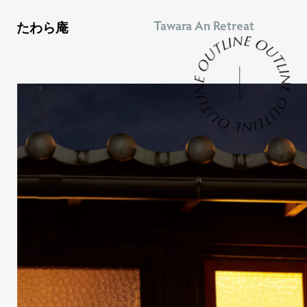
Tawara An Retreat
たわら庵