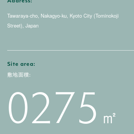
4
4
5
3
0
Address:
Tawaraya-cho, Nakagyo-ku, Kyoto City (Tominokoji
Street), Japan
5
5
6
4
1
Site area:
6
6
0
敷地面積:
7
5
2
0
㎡