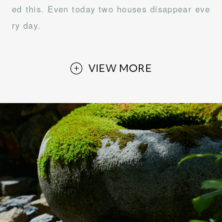
ed this. Even today two houses disappear eve
ry day.
VIEW MORE