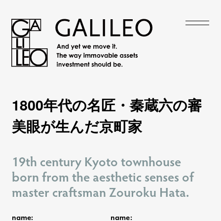
1800年代の名匠・秦蔵六の審
1800年代の名匠・秦蔵六の審
美眼が生んだ京町家
美眼が生んだ京町家
19th century Kyoto townhouse
19th century Kyoto townhouse
born from the aesthetic senses of
born from the aesthetic senses of
master craftsman Zouroku Hata.
master craftsman Zouroku Hata.
name:
name: