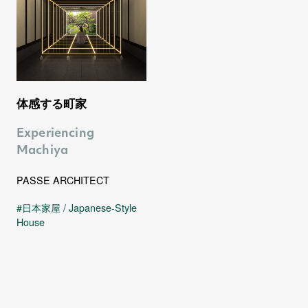
0
体感する町家
Experiencing
Machiya
PASSE ARCHITECT
0
0
1
日本家屋 / Japanese-Style
House