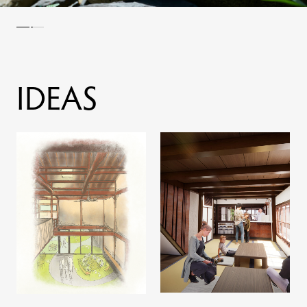
I
D
E
A
S