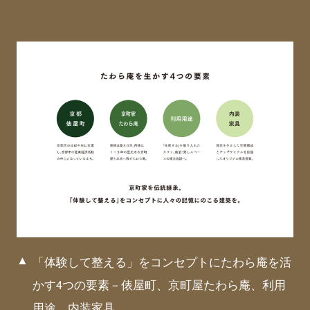
「体験して整える」をコンセプトにたわら庵を活
かす4つの要素－俵屋町、京町屋たわら庵、利用
用途、内装家具