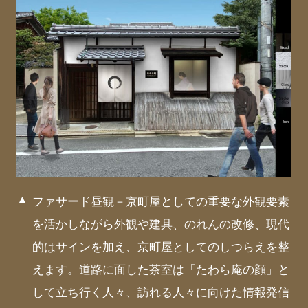
ファサード昼観－京町屋としての重要な外観要素
を活かしながら外観や建具、のれんの改修、現代
的はサインを加え、京町屋としてのしつらえを整
えます。道路に面した茶室は「たわら庵の顔」と
して立ち行く人々、訪れる人々に向けた情報発信