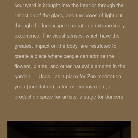
courtyard is brought into the interior through the
reflection of the glass, and the boxes of light cut
through the landscape to create an extraordinary
experience. The visual senses, which have the
greatest impact on the body, are restricted to
create a place where people can admire the
flowers, plants, and other natural elements in the
garden. Uses - as a place for Zen meditation,
yoga (meditation), a tea ceremony room, a
production space for artists, a stage for dancers