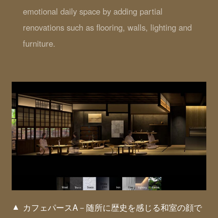
emotional daily space by adding partial
renovations such as flooring, walls, lighting and
furniture.
カフェパースA－随所に歴史を感じる和室の顔で