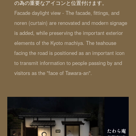
の為の重要なアイコンと位置付けます。
Facade daylight view - The facade, fittings, and
noren (curtain) are renovated and modern signage
is added, while preserving the important exterior
elements of the Kyoto machiya. The teahouse
facing the road is positioned as an important icon
to transmit information to people passing by and
visitors as the "face of Tawara-an".