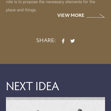
role is to propose the necessary elements for the
place and things.
VIEW MORE
SHARE:
N
E
X
T
I
D
E
A