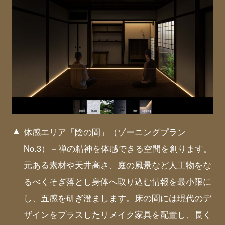
体感エリア「陰の間」（ゾーニングプラン
No.3）－禅の精神を体感できる空間を創ります。
元ある素材や天井高さ、庭の風景など人工物をな
るべくそぎ落とし身体へ取り込む情報を最小限に
し、五感を研ぎ澄まします。床の間には現代のデ
ザインをプラスしたリメイク家具を配置し、長く